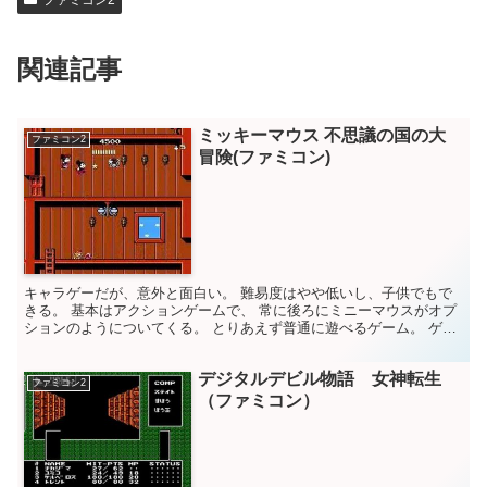
ファミコン2
関連記事
ミッキーマウス 不思議の国の大
ファミコン2
冒険(ファミコン)
キャラゲーだが、意外と面白い。 難易度はやや低いし、子供でもで
きる。 基本はアクションゲームで、 常に後ろにミニーマウスがオプ
ションのようについてくる。 とりあえず普通に遊べるゲーム。 ゲー
ム評価 10点満点中 6点 Mickey Mous...
デジタルデビル物語 女神転生
ファミコン2
（ファミコン）