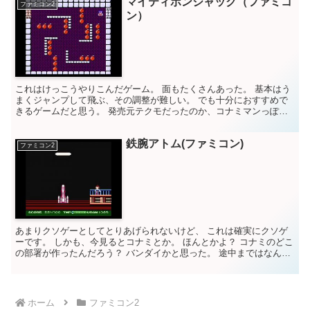
マイティボンジャック（ファミコ
ファミコン2
ン）
これはけっこうやりこんだゲーム。 面もたくさんあった。 基本はう
まくジャンプして飛ぶ、その調整が難しい。 でも十分におすすめで
きるゲームだと思う。 発売元テクモだったのか、コナミマンっぽい
雰囲気だから、 コナミかと思った。 ゲーム評価 10...
鉄腕アトム(ファミコン)
ファミコン2
あまりクソゲーとしてとりあげられないけど、 これは確実にクソゲ
ーです。 しかも、今見るとコナミとか。 ほんとかよ？ コナミのどこ
の部署が作ったんだろう？ バンダイかと思った。 途中まではなんと
か行けるけど、 そこから先がさっぱり意味がわから...
ホーム
ファミコン2