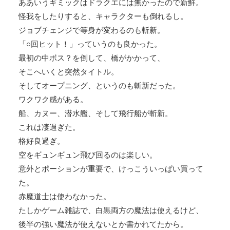
ああいうギミックはドラクエには無かったので新鮮。
怪我をしたりすると、キャラクターも倒れるし。
ジョブチェンジで等身が変わるのも斬新。
「○回ヒット！」っていうのも良かった。
最初の中ボス？を倒して、橋がかかって、
そこへいくと突然タイトル。
そしてオープニング、というのも斬新だった。
ワクワク感がある。
船、カヌー、潜水艦、そして飛行船が斬新。
これは凄過ぎた。
格好良過ぎ。
空をギュンギュン飛び回るのは楽しい。
意外とポーションが重要で、けっこういっぱい買って
た。
赤魔道士は使わなかった。
たしかゲーム雑誌で、白黒両方の魔法は使えるけど、
後半の強い魔法が使えないとか書かれてたから。