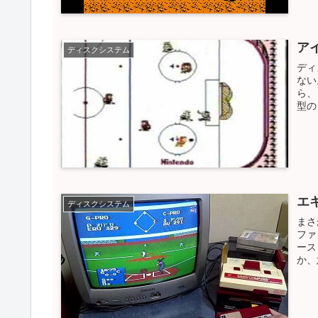
ア
ディスクシステム
ディ
ない
ら、
型の
エ
ディスクシステム
まさ
ファ
ース
か、