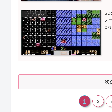
S
ディスクシステム
ォ
これ
次
1
2