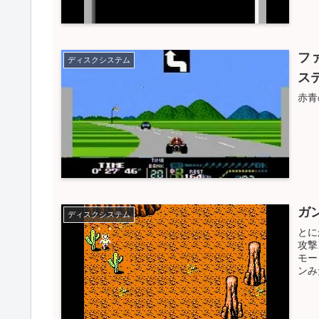
フ
ディスクシステム
ス
赤青
ガ
ディスクシステム
とに
攻撃
モー
ンみ