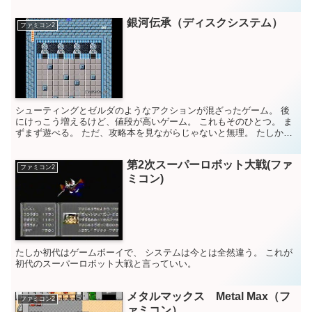
法がさっぱりわからなかったこと。 マップをよ～く見れば...
銀河伝承（ディスクシステム）
ファミコン2
シューティングとゼルダのようなアクションが混ざったゲーム。 後
にけっこう増えるけど、値段が高いゲーム。 これもそのひとつ。 ま
ずまず遊べる。 ただ、攻略本を見ながらじゃないと無理。 たしかフ
ァミマガとかファミ通、 マルカツとかで攻略特集して...
第2次スーパーロボット大戦(ファ
ファミコン2
ミコン)
たしか初代はゲームボーイで、 システムは今とは全然違う。 これが
初代のスーパーロボット大戦と言っていい。
メタルマックス Metal Max（フ
ファミコン2
ァミコン）