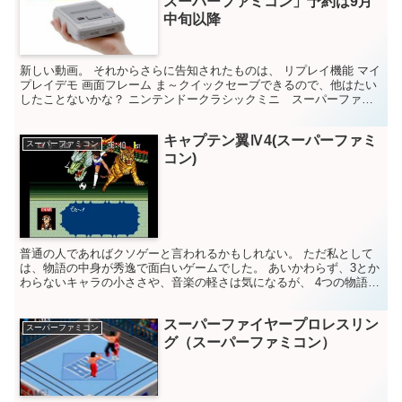
スーパーファミコン」予約は9月
中旬以降
新しい動画。 それからさらに告知されたものは、 リプレイ機能 マイ
プレイデモ 画面フレーム ま～クイックセーブできるので、他はたい
したことないかな？ ニンテンドークラシックミニ スーパーファミ
コン発売！ソフトの感想 予約受付は9月中旬以降。...
キャプテン翼Ⅳ4(スーパーファミ
スーパーファミコン
コン)
普通の人であればクソゲーと言われるかもしれない。 ただ私として
は、物語の中身が秀逸で面白いゲームでした。 あいかわらず、3とか
わらないキャラの小ささや、音楽の軽さは気になるが、 4つの物語に
別れるというシステムはとても良かった。 ただ、でき...
スーパーファイヤープロレスリン
スーパーファミコン
グ（スーパーファミコン）