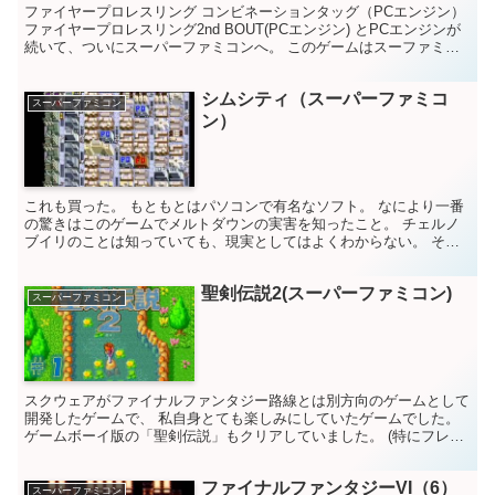
ファイヤープロレスリング コンビネーションタッグ（PCエンジン）
ファイヤープロレスリング2nd BOUT(PCエンジン) とPCエンジンが
続いて、ついにスーパーファミコンへ。 このゲームはスーファミに
なって友達とよく遊んだ。 弟もいるから...
シムシティ（スーパーファミコ
スーパーファミコン
ン）
これも買った。 もともとはパソコンで有名なソフト。 なにより一番
の驚きはこのゲームでメルトダウンの実害を知ったこと。 チェルノ
ブイリのことは知っていても、現実としてはよくわからない。 それ
がゲームでわかるというのが不思議。 火力発電所をたく...
聖剣伝説2(スーパーファミコン)
スーパーファミコン
スクウェアがファイナルファンタジー路線とは別方向のゲームとして
開発したゲームで、 私自身とても楽しみにしていたゲームでした。
ゲームボーイ版の「聖剣伝説」もクリアしていました。 (特にフレイ
ルという武器が思い出深い。離れた場所にある杭に巻き...
ファイナルファンタジーVI（6）
スーパーファミコン