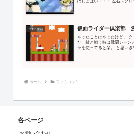
はしょぼい・・・ 左右スクロー
仮面ライダー倶楽部 
ファミコン2
やったことはやったけど、 ク
だ、敵と戦う時は戦闘シーン
ラを使ってると楽。 と思いきや
ホーム
ファミコン2
各ページ
お問い合わせ