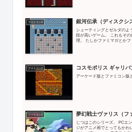
銀河伝承（ディスクシ
ファミコン2
シューティングとゼルダのよ
段が高いゲーム。 これもその
理。 たしかファミマガとかファ
コスモポリス ギャリバ
ファミコン2
アーケード版とファミコン版
夢幻戦士ヴァリス（フ
ファミコン2
じつはこのシリーズ、 PCエン
ジがアニメ画でとってもかわ