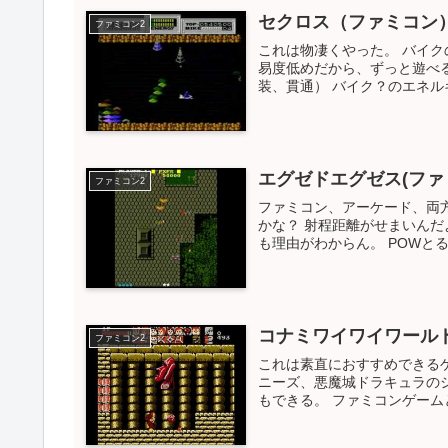
セクロス（ファミコン
ファミコン2
これは物凄くやった。 バイク
易度低めだから、ずっと遊べる
装、貫通） バイク？のエネルギ
エグゼドエグゼス(ファ
ファミコン2
ファミコン、アーケード、両
かな？ 射程距離がせまいんだ
も理由がわからん。 POWとる
コナミワイワイワール
ファミコン2
これは素直におすすめできるゲ
ニーズ、悪魔城ドラキュラの
もできる。 ファミコンゲームと