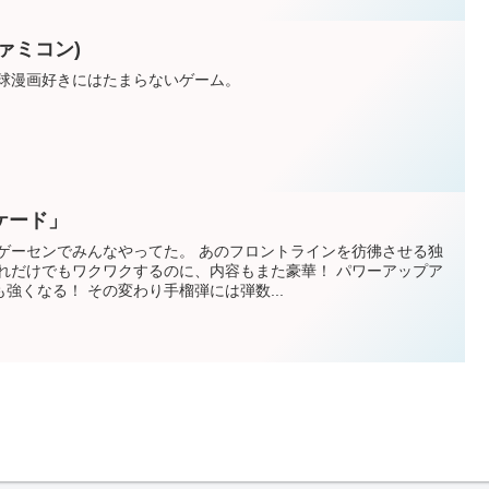
ァミコン)
野球漫画好きにはたまらないゲーム。
ケード」
 ゲーセンでみんなやってた。 あのフロントラインを彷彿させる独
それだけでもワクワクするのに、内容もまた豪華！ パワーアップア
強くなる！ その変わり手榴弾には弾数...