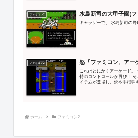
水島新司の大甲子園(フ
ファミコン2
キャラゲーで、 水島新司の
怒「ファミコン、アー
ファミコン2
これはとにかくアーケード。
特のコントロールが再び！ 
イテムが登場し、銃や手榴弾も
ホーム
ファミコン2