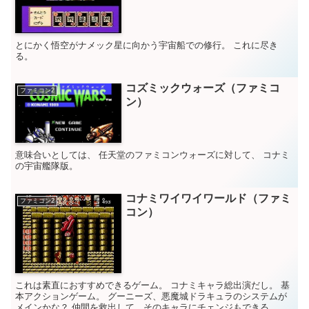
とにかく悟空がナメック星に向かう宇宙船での修行。 これに尽き
る。
コズミックウォーズ（ファミコ
ファミコン2
ン）
意味合いとしては、 任天堂のファミコンウォーズに対して、 コナミ
の宇宙艦隊版。
コナミワイワイワールド（ファミ
ファミコン2
コン）
これは素直におすすめできるゲーム。 コナミキャラ総出演だし。 基
本アクションゲーム。 グーニーズ、悪魔城ドラキュラのシステムが
メインかな？ 仲間を救出して、そのキャラにチェンジもできる。 フ