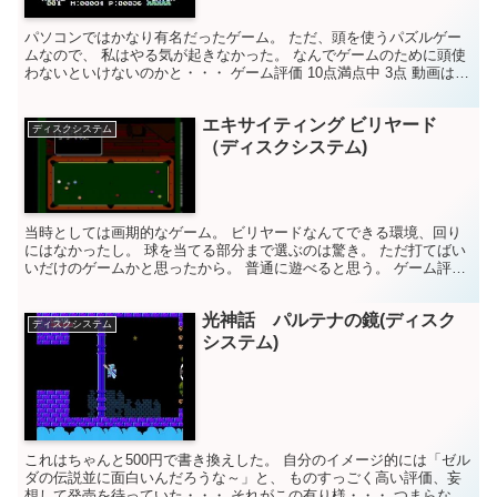
パソコンではかなり有名だったゲーム。 ただ、頭を使うパズルゲー
ムなので、 私はやる気が起きなかった。 なんでゲームのために頭使
わないといけないのかと・・・ ゲーム評価 10点満点中 3点 動画は無
かったのでセガのものを。 倉庫番 ( Sok...
エキサイティング ビリヤード
ディスクシステム
（ディスクシステム)
当時としては画期的なゲーム。 ビリヤードなんてできる環境、回り
にはなかったし。 球を当てる部分まで選ぶのは驚き。 ただ打てばい
いだけのゲームかと思ったから。 普通に遊べると思う。 ゲーム評価
10点満点中 5点
光神話 パルテナの鏡(ディスク
ディスクシステム
システム)
これはちゃんと500円で書き換えした。 自分のイメージ的には「ゼル
ダの伝説並に面白いんだろうな～」と、 ものすっごく高い評価、妄
想して発売を待っていた・・・ それがこの有り様・・・ つまらない