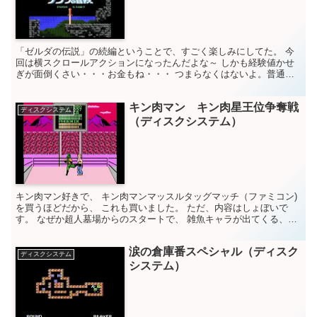
「ゼルダの伝説」の続編ということで、すごく楽しみにしてた。 今
回は横スクロールアクションになったんだよな～ しかも経験値かせ
ぎが面倒くさい・・・お金もね・・・ つまらなくはないよ。普通に
遊べる。 ただ、ど～しても「ゼルダの伝説」のイメージが...
キン肉マン キン肉星王位争奪戦
ディスクシステム
（ディスクシステム）
キン肉マン好きで、 キン肉マンマッスルタッグマッチ（ファミコン)
を買うほどだから、 これも買いました。 ただ、内容はしょぼいで
す。 なぜか超人墓場からのスタートで、 雑魚キャラが出てくる、左
から右へスクロールする、 スーパーマリオ的なゲーム...
涙の倉庫番スペシャル（ディスク
ディスクシステム
システム）