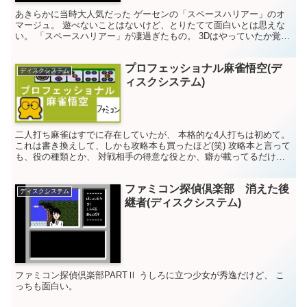
あきらかに当時大人気だった ゲーセンの「スペースハリアー」のオ
マージュ。 遊べないことはないけど、とりたてて面白いとは思えな
い。 「スペースハリアー」が凄過ぎたもの。 3Dはやっていたか覚え
てないな～ ゲーム評価 10点満点中 5点
プロフェッショナル麻雀悟空(デ
ディスクシステム
ィスクシステム)
二人打ち麻雀はすでに存在していたが、 本格的な4人打ちは初めて。
これは書き換えして、しかも攻略本も買ったほど(笑) 攻略本と言って
も、役の種類とか、 対戦相手の得意な役とか、癖が載ってるだけだ
けど。 賭け事は嫌いだが、俺はこれでかなり勉強...
ファミコン探偵倶楽部 消えた後
ディスクシステム
継者(ディスクシステム)
ファミコン探偵倶楽部PARTⅡ うしろに立つ少女が秀逸だけど、 こ
っちも面白い。