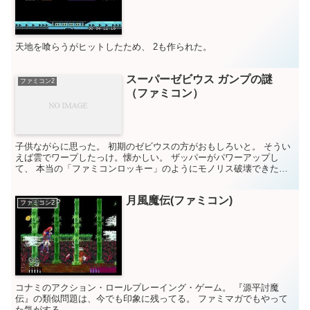
天地を喰らうがヒットしたため、 2も作られた。
スーパーゼビウス ガンプの謎
ファミコン2
（ファミコン）
子供ながらに思った。 初期のゼビウスの方がおもしろいと。 そうい
えば雲でワープしたっけ。懐かしい。 ザッパーがパワーアップし
て、 本当の「ファミコンロッキー」のようにモノリス破壊できたっ
け。 なんでもかんでもパワーアップすればいいというわけ...
月風魔伝(ファミコン)
ファミコン2
コナミのアクション・ロールプレーイング・ゲーム。 『源平討魔
伝』の類似問題は、今でも印象に残ってる。 ファミマガでもやって
た気がする。