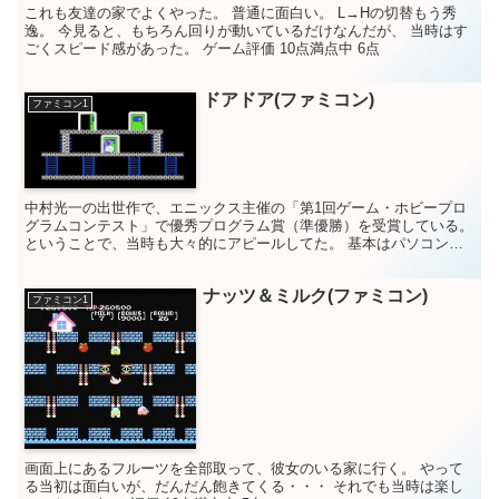
これも友達の家でよくやった。 普通に面白い。 L→Hの切替もう秀
逸。 今見ると、もちろん回りが動いているだけなんだが、 当時はす
ごくスピード感があった。 ゲーム評価 10点満点中 6点
ドアドア(ファミコン)
ファミコン1
中村光一の出世作で、エニックス主催の「第1回ゲーム・ホビープロ
グラムコンテスト」で優秀プログラム賞（準優勝）を受賞している。
ということで、当時も大々的にアピールしてた。 基本はパソコンゲ
ーム。 ただ・・・私は合わなかった。 動くスピードが...
ナッツ＆ミルク(ファミコン)
ファミコン1
画面上にあるフルーツを全部取って、彼女のいる家に行く。 やって
る当初は面白いが、だんだん飽きてくる・・・ それでも当時は楽し