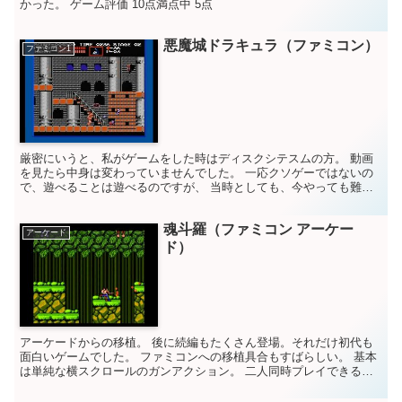
かった。 ゲーム評価 10点満点中 5点
悪魔城ドラキュラ（ファミコン）
ファミコン1
厳密にいうと、私がゲームをした時はディスクシテスムの方。 動画
を見たら中身は変わっていませんでした。 一応クソゲーではないの
で、遊べることは遊べるのですが、 当時としても、今やっても難し
いと思う。 体力ゲージがあって、一撃で死なず、ハートで...
魂斗羅（ファミコン アーケー
アーケード
ド）
アーケードからの移植。 後に続編もたくさん登場。それだけ初代も
面白いゲームでした。 ファミコンへの移植具合もすばらしい。 基本
は単純な横スクロールのガンアクション。 二人同時プレイできるの
も秀逸。すばらしいよ。 ゲームバランスも良く、そんな...