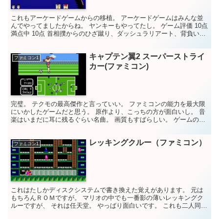
これもアーケードゲームからの移植。 アーケードゲームはみんな並
んでやってましたからね。 ヤンキーもやってたし。 ゲーム評価 10点
満点中 10点 首相撲からのひざ蹴り、ダッシュラリアート、背負い投
げ、 なにもかも素晴らしい。音楽や声もいい。...
キャプテン翼2 スーパーストライ
ファミコン1
カー(ファミコン)
完璧。 テクモの最高傑作と言っていい。 ファミコンの能力を最大限
にいかしたゲームだと思う。 原作より、こっちの方が面白いし。 音
楽はいまだに耳に残るぐらい名曲。 画質もすばらしい。 ゲームのバ
ランスもいい。 もちろん、物語もすばらしい。 言...
レッキングクルー（ファミコン）
ファミコン1
これはたしかディスクシステムで書き換えた覚えがあります。 元は
もちろんＲＯＭですが。 マリオの中でも一番影の薄いレッキングク
ルーですが、 それは任天堂。 やっばり面白いです。 これも二人同時
プレイできますからね。盛り上がる。 どちらかと言え...