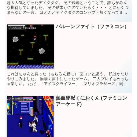
超大人気となったディグダグ。 その続編ということで、誰もがみん
な期待していました。 その結果がこのていたらく・・・ とにかくつ
まらないの一言。 ほとんどディグダグのコンセプト無くなってます
から。 地上で杭打ち。空気ポンプも虚しい・・・ なん...
バルーンファイト（ファミコン）
ファミコン1
これはちゃんと買った（もちろん親に） 面白いと思う。 私はかなり
やりこみました。 物凄く夢中になったゲーム。 二人プレイもめっち
ゃ楽しい。 ただ、「アイスクライマー」「マリオブラザーズ」同様
に、 「裏切り」が起こるから協力プレイがなかなかで...
熱血硬派くにおくん (ファミコン
アーケード
アーケード)