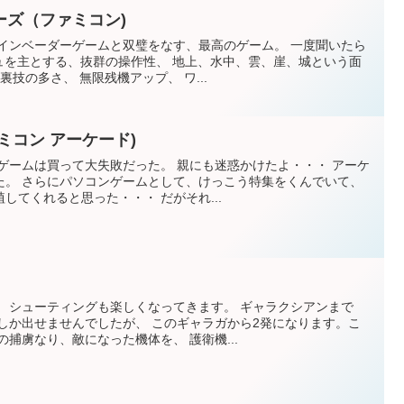
ーズ（ファミコン)
 インベーダーゲームと双璧をなす、最高のゲーム。 一度聞いたら
ュを主とする、抜群の操作性、 地上、水中、雲、崖、城という面
裏技の多さ、 無限残機アップ、 ワ...
ミコン アーケード)
ゲームは買って大失敗だった。 親にも迷惑かけたよ・・・ アーケ
た。 さらにパソコンゲームとして、けっこう特集をくんでいて、
してくれると思った・・・ だがそれ...
 シューティングも楽しくなってきます。 ギャラクシアンまで
しか出せませんでしたが、 このギャラガから2発になります。こ
捕虜なり、敵になった機体を、 護衛機...