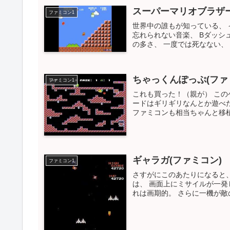
スーパーマリオブラザ
ファミコン1
世界中の誰もが知っている、
忘れられない音楽、 Bダッシ
の多さ、 一度では死なない、 
ちゃっくんぽっぷ(ファ
ファミコン1
これも買った！（親が） この
ードはギリギリなんとか遊べ
ファミコンも相当ちゃんと移植
ギャラガ(ファミコン)
ファミコン1
さすがにこのあたりになると、
は、 画面上にミサイルが一発
れは画期的。 さらに一機が敵の