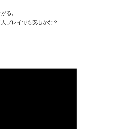
上がる。
二人プレイでも安心かな？
。