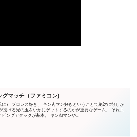
ッグマッチ（ファミコン)
親に） プロレス好き、 キン肉マン好きということで絶対に欲しか
君が投げる光の玉をいかにゲットするのかが重要なゲーム。 それま
ビングアタックが基本。 キン肉マンや...