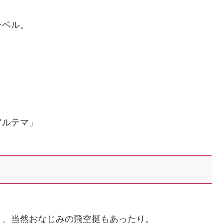
レベル。
アルテマ」
り、当然おなじみの飛空挺もあったり。