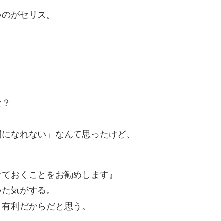
いのがセリス。
。
な？
間になれない」なんて思ったけど、
けておくことをお勧めします』
いた気がする。
と有利だからだと思う。