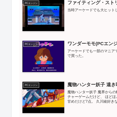
ファイティング・ストリー
PCエンジン
当時アーケードでも大ヒット
ワンダーモモ(PCエン
PCエンジン
アーケードでも一部のマニア
で買った。
魔物ハンター妖子 遠き呼び
PCエンジン
魔物ハンター妖子 魔界からの
チャーゲームだけど、 ほどほ
甘めだけど7点。 久川綾好きなら