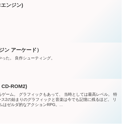
Cエンジン)
ジン アーケード）
やった。 良作シューティング。
CD-ROM2)
ゲーム。 グラフィックもあって、 当時としては最高レベル。 特
ース2の始まりのグラフィックと音楽は今でも記憶に残るほど。 リ
はゼルダ的なアクションRPG。...