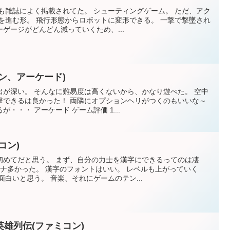
も雑誌によく掲載されてた。 シューティングゲーム。 ただ、アク
を進む形。 飛行形態からロボットに変形できる。 一撃で撃墜され
ゲージがどんどん減っていくため、...
ン、アーケード)
出が深い。 そんなに難易度は高くないから、かなり遊べた。 空中
撃できるは良かった！ 両隣にオプションヘリがつくのもいいな～
・・・ アーケード ゲーム評価 1...
コン)
初めてだと思う。 まず、自分の力士を漢字にできるってのは凄
カナ多かった。 漢字のフォントはいい。 レベルも上がっていく
面白いと思う。 音楽、それにゲームのテン...
雄列伝(ファミコン)