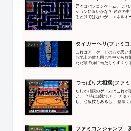
元々はパソコンゲーム。 これ
ションに近いかな？ 迷路の中
るわけではないが、エネルギー
タイガーヘリ(ファミコ
ファミコン2
これはアーケードの方が思い
も地上の敵も同じ空中から攻
ただ敵の弾に当たりやすくなるが
つっぱり大相撲(ファミ
ファミコン2
たしか相撲のゲームはこれが
い。 当時は感動した。 カタ
し、必殺技もあるし、 物凄く
ファミコンジャンプ 英
ファミコン2