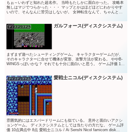
もぉ～いわずと知れた超名作。 当時もたしかに面白かった。 攻略本
無しはマジでつらかった・・・ マップとかはほどほどにわかりやす
いので、そんなんに苦労はしないが。 女神転生なんて、ちゃんと方
眼紙で書いてたからな～ それを思えばまだ楽かな？ た...
ガルフォース(ディスクシステム)
ディスクシステム
まずまず遊べたシューティングゲーム。 キャラクターゲームだが、
そのキャラクターに合せて機体が変形、攻撃方法が変わる。 ややB-
WINGSっぽいかな？ それでも十分に面白いと思う。 ゲーム評価 10
点満点中 6点 ファミコン名作の杜
愛戦士ニコル(ディスクシステム)
ディスクシステム
雰囲気的にはエスパードリームにも似ている。 意外と面白いアクシ
ョンゲーム。 ディスクシステムとしては当たりの方だな。 ゲーム評
価 10点満点中 8点 愛戦士ニコル / Ai Senshi Nicol famicom disk