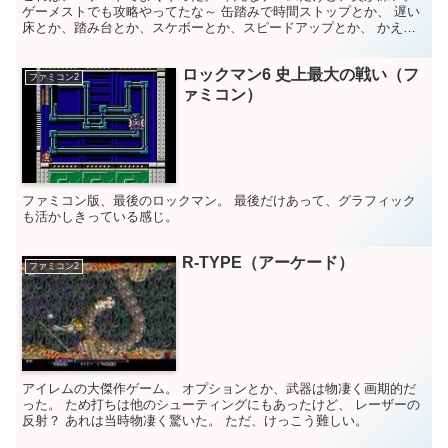
ゲーメストでも攻略やってたな～ 缶踏みで時間ストップとか、 遅い
床とか、踏み台とか、スケボーとか、スピードアップとか、 かえる
ひっつきとか、いろいろあったな～ ファミコン版は、...
ロックマン6 史上最大の戦い（フ
ファミコン2
ァミコン）
ファミコン版、最後のロックマン。 最後だけあって、グラフィック
も活かしきっている感じ。
R-TYPE（アーケード）
ファミコン2
アイレムの大傑作ゲーム。 オプションとか、武器は物凄く画期的だ
った。 ため打ちは他のシューティングにもあったけど、 レーザーの
反射？ あれは当時物凄く驚いた。 ただ、けっこう難しい。