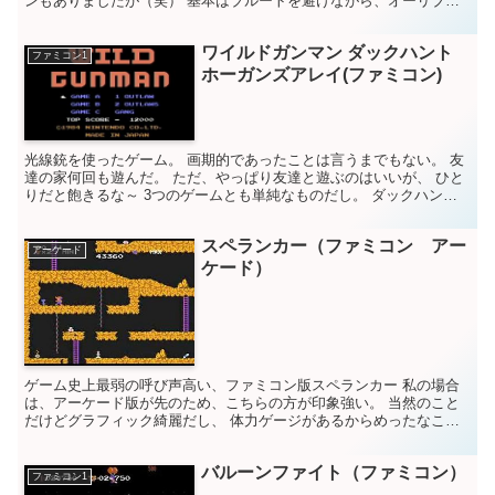
ンもありましたが（笑） 基本はブルートを避けながら、オーリブが
出すハートを集めるゲーム。 途中、ほうれん草を食べる...
ワイルドガンマン ダックハント
ファミコン1
ホーガンズアレイ(ファミコン)
光線銃を使ったゲーム。 画期的であったことは言うまでもない。 友
達の家何回も遊んだ。 ただ、やっぱり友達と遊ぶのはいいが、 ひと
りだと飽きるな～ 3つのゲームとも単純なものだし。 ダックハント
の犬が一番印象深い。 ゲーム評価 10点満点中 ...
スペランカー（ファミコン アー
アーケード
ケード）
ゲーム史上最弱の呼び声高い、ファミコン版スペランカー 私の場合
は、アーケード版が先のため、こちらの方が印象強い。 当然のこと
だけどグラフィック綺麗だし、 体力ゲージがあるからめったなこと
では死なない。 冒険もので、十分に遊べたアクションゲー...
バルーンファイト（ファミコン）
ファミコン1