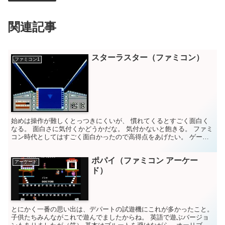
関連記事
スターラスター（ファミコン）
ファミコン1
始めは操作が難しくとっつきにくいが、 慣れてくるとすごく面白く
なる。 面白さに気付くかどうかだな。 気付かないと飽きる。 ファミ
コン時代としてはすごく面白かったので高得点をあげたい。 ゲーム
評価 10点満点中 7点 スターラスター アドベン...
ポパイ（ファミコン アーケー
アーケード
ド）
とにかく一番の思い出は、デパートの試遊機にこれが多かったこと。
子供たちみんながこれで遊んでましたからね。 英語で遊ぶバージョ