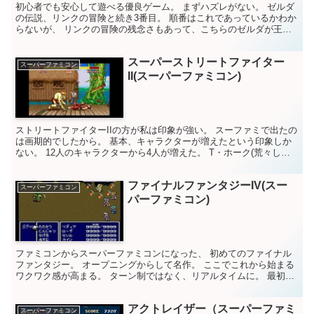
初心者でも安心して遊べる優良ゲーム。 まずハズレがない。 ゼルダ
の伝説、リンクの冒険と続き3番目。 順番はこれであっているかわか
らないが、 リンクの冒険の残念さもあって、こちらのゼルダが王道
で本当に良かった。 謎解き要素満載だけれど、優しい...
スーパーストリートファイター
スーパーファミコン
II(スーパーファミコン)
ストリートファイターIIの方が私は印象が強い。 スーファミで出たの
は画期的でしたから。 基本、キャラクターが増えたという印象しか
ない。 12人のキャラクターから4人が増えた。 T・ホーク(荒々しい
インディアンっぽい感じ？) ディージェイ(黒...
ファイナルファンタジーIV(スー
スーパーファミコン
パーファミコン)
ファミコンからスーパーファミコンになった、 初めてのファイナル
ファンタジー。 オープニングからして名作。 ここでこれから始まる
ワクワク感が高まる。 ターン制ではなく、リアルタイムに。 最初は
戸惑ったけれど、すぐになれました。 パーティが5人...
アクトレイザー（スーパーファミ
スーパーファミコン